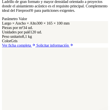
Ladrillo de gran formato y mayor densidad orientado a proyectos
donde el aislamiento acústico es el requisito principal. Complemento
ideal del Fireproof® para particiones exigentes.
Parámetro
Valor
Largo × Ancho × Alto
300 × 165 × 100 mm
Piezas por m²
34 ud.
Unidades por palé
120 ud.
Peso unitario
8,1 kg
Color
Gris
Ver ficha completa
Solicitar información