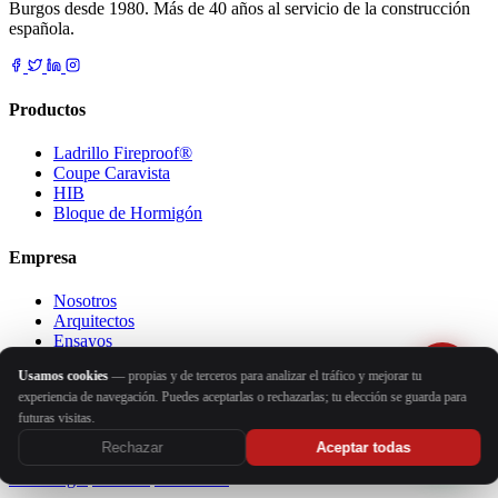
Burgos desde 1980. Más de 40 años al servicio de la construcción
española.
Productos
Ladrillo Fireproof®
Coupe Caravista
HIB
Bloque de Hormigón
Empresa
Nosotros
Arquitectos
Ensayos
Prestaciones
Usamos cookies
— propias y de terceros para analizar el tráfico y mejorar tu
Proyectos
experiencia de navegación. Puedes aceptarlas o rechazarlas; tu elección se guarda para
Blog
futuras visitas.
Contacto
Rechazar
Aceptar todas
© 2026 Bloques Barruca S.L. Todos los derechos reservados.
Aviso legal
Cookies
Privacidad