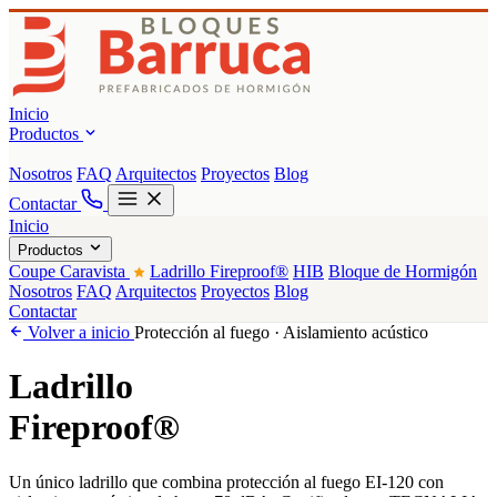
Inicio
Productos
Nosotros
FAQ
Arquitectos
Proyectos
Blog
Contactar
Inicio
Productos
Coupe Caravista
Ladrillo Fireproof®
HIB
Bloque de Hormigón
Nosotros
FAQ
Arquitectos
Proyectos
Blog
Contactar
Volver a inicio
Protección al fuego · Aislamiento acústico
Ladrillo
Fireproof®
Un único ladrillo que combina protección al fuego EI-120 con